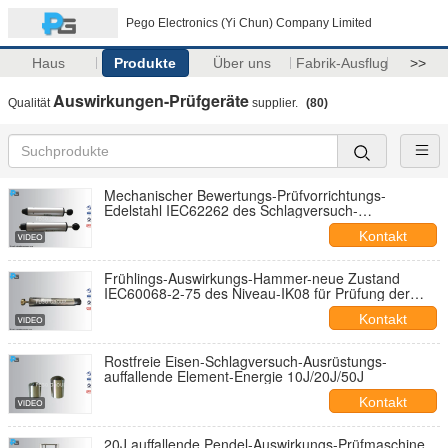
Pego Electronics (Yi Chun) Company Limited
Haus
Produkte
Über uns
Fabrik-Ausflug
>>
Auswirkungen-Prüfgeräte
Qualität
supplier.
(80)
Mechanischer Bewertungs-Prüfvorrichtungs-
Edelstahl IEC62262 des Schlagversuch-
Ausrüstungs-Schutz-IK
Kontakt
Frühlings-Auswirkungs-Hammer-neue Zustand
IEC60068-2-75 des Niveau-IK08 für Prüfung der
Auswirkungs-5J
Kontakt
Rostfreie Eisen-Schlagversuch-Ausrüstungs-
auffallende Element-Energie 10J/20J/50J
Kontakt
20J auffallende Pendel-Auswirkungs-Prüfmaschine