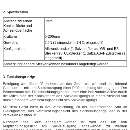
2.
Spezifikation
Abstand zwischen
8mm
Kontaktfläche und
Achsenoberfläche
Kraftarm
0-200mm
Gewichte
2.5N (1 eingestellt), 1N (1 eingestellt)
Konfiguration
Allzweckstecker (1 Satz, treffen auf GB- und BS-
Stecker) zu, UL-Stecker (1 Satz), AS-/NZSstecker (1
eingestellt)
Anmerkung: andere Stecker können besonders angefertigt werden
3.
Funktionsprinzip:
Befolgung wird überprüft, indem man das Gerät, wie während des intened
Gebrauches, mit dem Sockelausgang einer Prüfeinrichtung sich engagiert. Der
Balancenarm der Prüfeinrichtungsgelenke über eine horizontale Achse durch
die Mittellinien der Kontaktrohre des Sockelausgangs in einem Abstand von
8mm hinter dem Verpflichtungsgesicht des Sockelausgangs.
Mit dem Gerät nicht in der Verpflichtung, ist der balancierende Arm im
Gleichgewicht, das Verpflichtungsgesicht des Sockelausgangs, der in der
vertikalen Position ist.
Nachdem das Gerät engagiert worden ist, wird das, um sein
Verpflichtungsgesicht am Sockelausgang angewendet zu werden