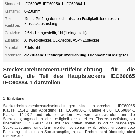
Standard:
IEC60065, IEC60950-1, IEC60884-1
Kraftarm:
0-200mm
Test-
für die Prüfung der mechanischen Festigkeit der direkten
Einsteckausrüstung
Funktion:
Gewichte:
2.5N (1 eingestellt), 1N (1 eingestellt)
Zusätze:
Allzweckstecker, UL-Stecker, AS-/NZSstecker
Material:
Edelstahl
elektrische Steckerprüfvorrichtung
DrehmomentTestgerät
Markieren:
,
Stecker-Drehmoment-Prüfeinrichtung für die
Geräte, die Teil des Hauptsteckers IEC60065
IEC60884-1 darstellen
1.
Einleitung
Steckerdrehmomentversuchseinrichtungen sind entsprechend IEC60065
Klausel 15.4.1 und Abbildung 11, IEC60950-1 Klausel 4.3.6, IEC60884-1
Klausel 14.23.2 und etc. entworfen. Es wird angewendet, um die
Sockelausgangmechanische festigkeit der direkten Einsteckausrüstung zu
überprüfen. Ein Gerät, das mit den Stiften sollen in örtlich festgelegte
Sockelausgänge eingeführt werden versehen wird, erlegt unbegründete
Belastung nicht diesen Sockelausgängen, das Drehmoment übersteigt nicht
0.25Nm auf.