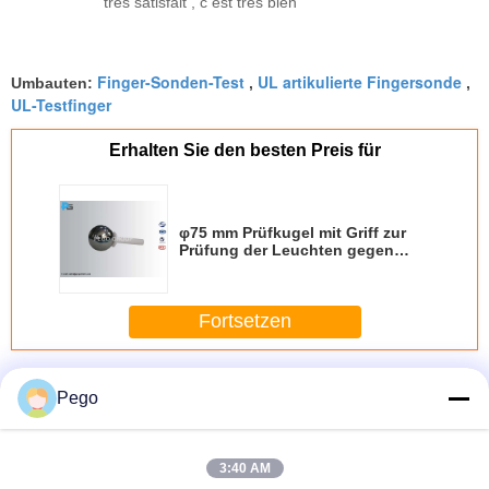
très satisfait , c est très bien
Finger-Sonden-Test
UL artikulierte Fingersonde
Umbauten:
,
,
UL-Testfinger
Erhalten Sie den besten Preis für
φ75 mm Prüfkugel mit Griff zur
Prüfung der Leuchten gegen
mechanische Stöße
Fortsetzen
Prüfen Sie Finger-Sonde
Mehr
Pego
3:40 AM