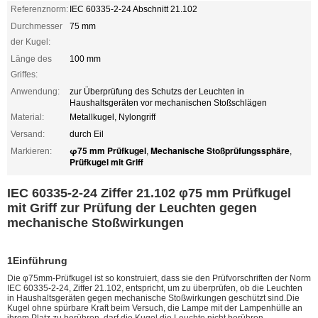
Referenznorm:
IEC 60335-2-24 Abschnitt 21.102
Durchmesser
75 mm
der Kugel:
Länge des
100 mm
Griffes:
Anwendung:
zur Überprüfung des Schutzs der Leuchten in
Haushaltsgeräten vor mechanischen Stoßschlägen
Material:
Metallkugel, Nylongriff
Versand:
durch Eil
φ75 mm Prüfkugel
Mechanische Stoßprüfungssphäre
Markieren:
,
,
Prüfkugel mit Griff
IEC 60335-2-24 Ziffer 21.102 φ75 mm Prüfkugel
mit Griff zur Prüfung der Leuchten gegen
mechanische Stoßwirkungen
1Einführung
Die φ75mm-Prüfkugel ist so konstruiert, dass sie den Prüfvorschriften der Norm
IEC 60335-2-24, Ziffer 21.102, entspricht, um zu überprüfen, ob die Leuchten
in Haushaltsgeräten gegen mechanische Stoßwirkungen geschützt sind.Die
Kugel ohne spürbare Kraft beim Versuch, die Lampe mit der Lampenhülle an
ihrem Platz zu berühren, darf die Kugel die Leuchte nicht berühren.