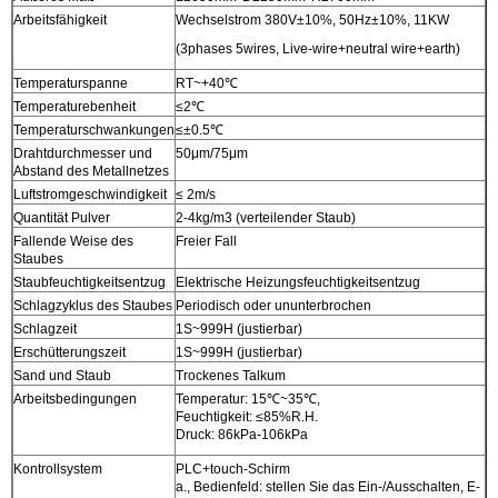
Arbeitsfähigkeit
Wechselstrom 380V±10%, 50Hz±10%, 11KW
(3phases 5wires, Live-wire+neutral wire+earth)
Temperaturspanne
RT~+40℃
Temperaturebenheit
≤2℃
Temperaturschwankungen
≤±0.5℃
Drahtdurchmesser und
50μm/75μm
Abstand des Metallnetzes
Luftstromgeschwindigkeit
≤ 2m/s
Quantität Pulver
2-4kg/m3 (verteilender Staub)
Fallende Weise des
Freier Fall
Staubes
Staubfeuchtigkeitsentzug
Elektrische Heizungsfeuchtigkeitsentzug
Schlagzyklus des Staubes
Periodisch oder ununterbrochen
Schlagzeit
1S~999H (justierbar)
Erschütterungszeit
1S~999H (justierbar)
Sand und Staub
Trockenes Talkum
Arbeitsbedingungen
Temperatur: 15℃~35℃,
Feuchtigkeit: ≤85%R.H.
Druck: 86kPa-106kPa
Kontrollsystem
PLC+touch-Schirm
a., Bedienfeld: stellen Sie das Ein-/Ausschalten, E-