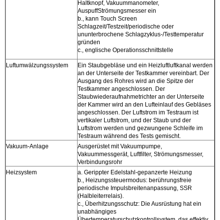
Haltknopf, Vakuummanometer,
AuspuffStrömungsmesser ein
b., kann Touch Screen
Schlagzeit/Testzeit/periodische oder
ununterbrochene Schlagzyklus-/Testtemperatur
gründen
c., englische Operationsschnittstelle
Luftumwälzungssystem
Ein Staubgebläse und ein Heizluftluftkanal werden
an der Unterseite der Testkammer vereinbart. Der
Ausgang des Rohres wird an die Spitze der
Testkammer angeschlossen. Der
Staubwiederaufnahmetrichter an der Unterseite
der Kammer wird an den Lufteinlauf des Gebläses
angeschlossen. Der Luftstrom im Testraum ist
vertikaler Luftstrom, und der Staub und der
Luftstrom werden und gezwungene Schleife im
Testraum während des Tests gemischt.
Vakuum-Anlage
Ausgerüstet mit Vakuumpumpe,
Vakuummessgerät, Luftfilter, Strömungsmesser,
Verbindungsrohr
Heizsystem
a. Gerippter Edelstahl-gepanzerte Heizung
b., Heizungssteuermodus: berührungsfreie
periodische Impulsbreitenanpassung, SSR
(Halbleiterrelais).
c., Überhitzungsschutz: Die Ausrüstung hat ein
unabhängiges
Übertemperaturschutzkontrollsystem, das effektiv