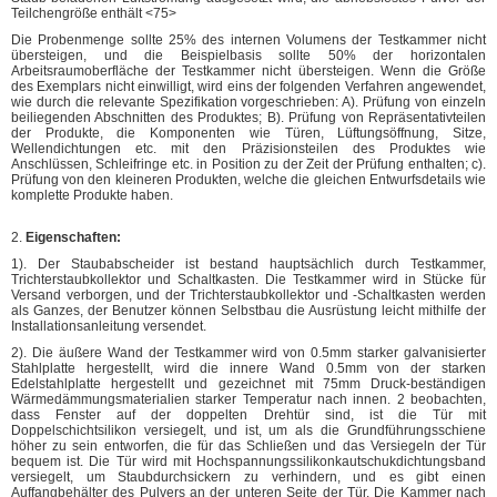
Teilchengröße enthält <75>
Die Probenmenge sollte 25% des internen Volumens der Testkammer nicht
übersteigen, und die Beispielbasis sollte 50% der horizontalen
Arbeitsraumoberfläche der Testkammer nicht übersteigen. Wenn die Größe
des Exemplars nicht einwilligt, wird eins der folgenden Verfahren angewendet,
wie durch die relevante Spezifikation vorgeschrieben: A). Prüfung von einzeln
beiliegenden Abschnitten des Produktes; B). Prüfung von Repräsentativteilen
der Produkte, die Komponenten wie Türen, Lüftungsöffnung, Sitze,
Wellendichtungen etc. mit den Präzisionsteilen des Produktes wie
Anschlüssen, Schleifringe etc. in Position zu der Zeit der Prüfung enthalten; c).
Prüfung von den kleineren Produkten, welche die gleichen Entwurfsdetails wie
komplette Produkte haben.
2.
Eigenschaften:
1). Der Staubabscheider ist bestand hauptsächlich durch Testkammer,
Trichterstaubkollektor und Schaltkasten. Die Testkammer wird in Stücke für
Versand verborgen, und der Trichterstaubkollektor und -Schaltkasten werden
als Ganzes, der Benutzer können Selbstbau die Ausrüstung leicht mithilfe der
Installationsanleitung versendet.
2). Die äußere Wand der Testkammer wird von 0.5mm starker galvanisierter
Stahlplatte hergestellt, wird die innere Wand 0.5mm von der starken
Edelstahlplatte hergestellt und gezeichnet mit 75mm Druck-beständigen
Wärmedämmungsmaterialien starker Temperatur nach innen. 2 beobachten,
dass Fenster auf der doppelten Drehtür sind, ist die Tür mit
Doppelschichtsilikon versiegelt, und ist, um als die Grundführungsschiene
höher zu sein entworfen, die für das Schließen und das Versiegeln der Tür
bequem ist. Die Tür wird mit Hochspannungssilikonkautschukdichtungsband
versiegelt, um Staubdurchsickern zu verhindern, und es gibt einen
Auffangbehälter des Pulvers an der unteren Seite der Tür. Die Kammer nach