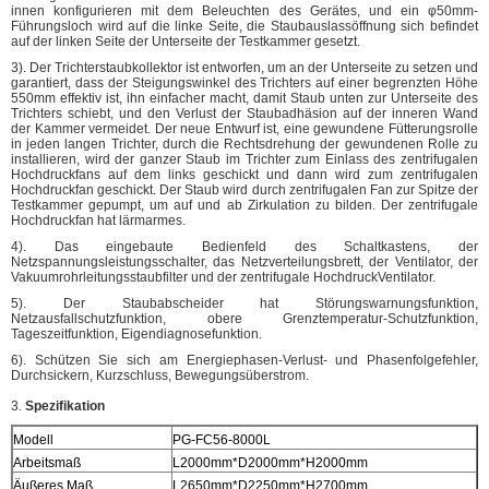
innen konfigurieren mit dem Beleuchten des Gerätes, und ein φ50mm-
Führungsloch wird auf die linke Seite, die Staubauslassöffnung sich befindet
auf der linken Seite der Unterseite der Testkammer gesetzt.
3). Der Trichterstaubkollektor ist entworfen, um an der Unterseite zu setzen und
garantiert, dass der Steigungswinkel des Trichters auf einer begrenzten Höhe
550mm effektiv ist, ihn einfacher macht, damit Staub unten zur Unterseite des
Trichters schiebt, und den Verlust der Staubadhäsion auf der inneren Wand
der Kammer vermeidet. Der neue Entwurf ist, eine gewundene Fütterungsrolle
in jeden langen Trichter, durch die Rechtsdrehung der gewundenen Rolle zu
installieren, wird der ganzer Staub im Trichter zum Einlass des zentrifugalen
Hochdruckfans auf dem links geschickt und dann wird zum zentrifugalen
Hochdruckfan geschickt. Der Staub wird durch zentrifugalen Fan zur Spitze der
Testkammer gepumpt, um auf und ab Zirkulation zu bilden. Der zentrifugale
Hochdruckfan hat lärmarmes.
4). Das eingebaute Bedienfeld des Schaltkastens, der
Netzspannungsleistungsschalter, das Netzverteilungsbrett, der Ventilator, der
Vakuumrohrleitungsstaubfilter und der zentrifugale HochdruckVentilator.
5). Der Staubabscheider hat Störungswarnungsfunktion,
Netzausfallschutzfunktion, obere Grenztemperatur-Schutzfunktion,
Tageszeitfunktion, Eigendiagnosefunktion.
6). Schützen Sie sich am Energiephasen-Verlust- und Phasenfolgefehler,
Durchsickern, Kurzschluss, Bewegungsüberstrom.
3.
Spezifikation
Modell
PG-FC56-8000L
Arbeitsmaß
L2000mm*D2000mm*H2000mm
Äußeres Maß
L2650mm*D2250mm*H2700mm