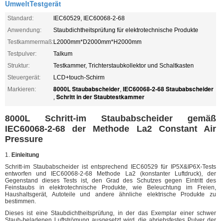
UmweltTestgerät
Standard:
IEC60529, IEC60068-2-68
Anwendung:
Staubdichtheitsprüfung für elektrotechnische Produkte
Testkammermaß:
L2000mm*D2000mm*H2000mm
Testpulver:
Talkum
Struktur:
Testkammer, Trichterstaubkollektor und Schaltkasten
Steuergerät:
LCD+touch-Schirm
8000L Staubabscheider
IEC60068-2-68 Staubabscheider
Markieren:
,
Schritt in der Staubtestkammer
,
8000L Schritt-im Staubabscheider gemäß
IEC60068-2-68 der Methode La2 Constant Air
Pressure
1.
Einleitung
Schritt-im Staubabscheider ist entsprechend IEC60529 für IP5X&IP6X-Tests
entworfen und IEC60068-2-68 Methode La2 (konstanter Luftdruck), der
Gegenstand dieses Tests ist, den Grad des Schutzes gegen Eintritt des
Feinstaubs in elektrotechnische Produkte, wie Beleuchtung im Freien,
Haushaltsgerät, Autoteile und andere ähnliche elektrische Produkte zu
bestimmen.
Dieses ist eine Staubdichtheitsprüfung, in der das Exemplar einer schwer
Staub-beladenen Luftströmung ausgesetzt wird, die abriebsfestes Pulver der