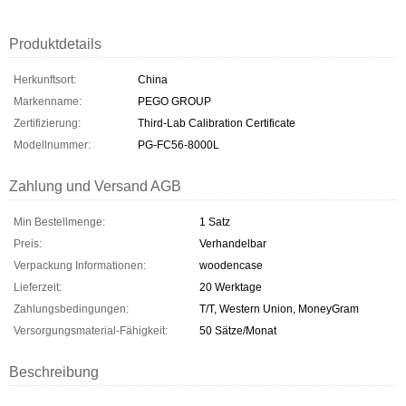
Produktdetails
Herkunftsort:
China
Markenname:
PEGO GROUP
Zertifizierung:
Third-Lab Calibration Certificate
Modellnummer:
PG-FC56-8000L
Zahlung und Versand AGB
Min Bestellmenge:
1 Satz
Preis:
Verhandelbar
Verpackung Informationen:
woodencase
Lieferzeit:
20 Werktage
Zahlungsbedingungen:
T/T, Western Union, MoneyGram
Versorgungsmaterial-Fähigkeit:
50 Sätze/Monat
Beschreibung