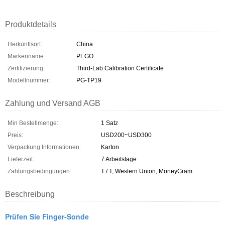
Produktdetails
Herkunftsort:
China
Markenname:
PEGO
Zertifizierung:
Third-Lab Calibration Certificate
Modellnummer:
PG-TP19
Zahlung und Versand AGB
Min Bestellmenge:
1 Satz
Preis:
USD200~USD300
Verpackung Informationen:
Karton
Lieferzeit:
7 Arbeitstage
Zahlungsbedingungen:
T / T, Western Union, MoneyGram
Beschreibung
Prüfen Sie Finger-Sonde