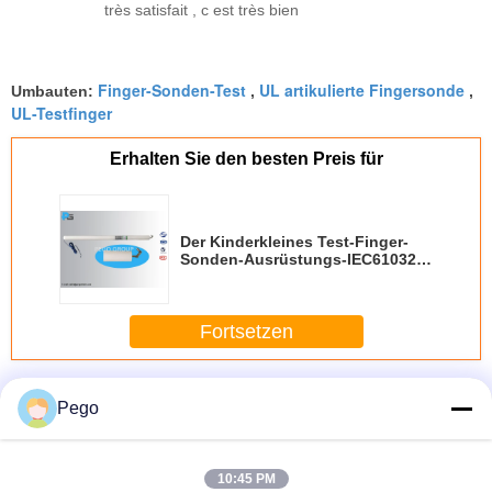
très satisfait , c est très bien
Finger-Sonden-Test
UL artikulierte Fingersonde
Umbauten:
,
,
UL-Testfinger
Erhalten Sie den besten Preis für
Der Kinderkleines Test-Finger-
Sonden-Ausrüstungs-IEC61032
Metall Test-der Sonden-
19/Nylonmaterial
Fortsetzen
Prüfen Sie Finger-Sonde
Mehr
Pego
10:45 PM