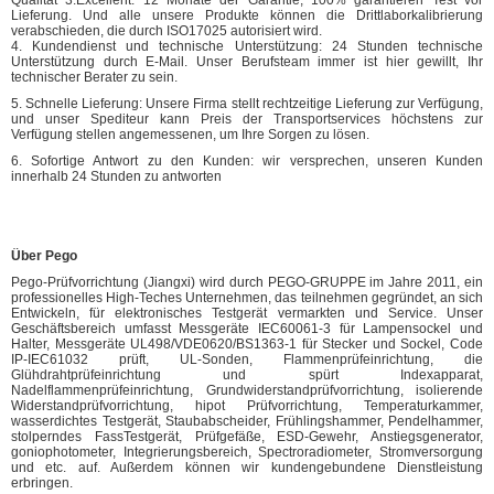
Qualität 3.Excellent: 12 Monate der Garantie, 100% garantieren Test vor
Lieferung. Und alle unsere Produkte können die Drittlaborkalibrierung
verabschieden, die durch ISO17025 autorisiert wird.
4. Kundendienst und technische Unterstützung: 24 Stunden technische
Unterstützung durch E-Mail. Unser Berufsteam immer ist hier gewillt, Ihr
technischer Berater zu sein.
5. Schnelle Lieferung: Unsere Firma stellt rechtzeitige Lieferung zur Verfügung,
und unser Spediteur kann Preis der Transportservices höchstens zur
Verfügung stellen angemessenen, um Ihre Sorgen zu lösen.
6. Sofortige Antwort zu den Kunden: wir versprechen, unseren Kunden
innerhalb 24 Stunden zu antworten
Über Pego
Pego-Prüfvorrichtung (Jiangxi) wird durch PEGO-GRUPPE im Jahre 2011, ein
professionelles High-Teches Unternehmen, das teilnehmen gegründet, an sich
Entwickeln, für elektronisches Testgerät vermarkten und Service. Unser
Geschäftsbereich umfasst Messgeräte IEC60061-3 für Lampensockel und
Halter, Messgeräte UL498/VDE0620/BS1363-1 für Stecker und Sockel, Code
IP-IEC61032 prüft, UL-Sonden, Flammenprüfeinrichtung, die
Glühdrahtprüfeinrichtung und spürt Indexapparat,
Nadelflammenprüfeinrichtung, Grundwiderstandprüfvorrichtung, isolierende
Widerstandprüfvorrichtung, hipot Prüfvorrichtung, Temperaturkammer,
wasserdichtes Testgerät, Staubabscheider, Frühlingshammer, Pendelhammer,
stolperndes FassTestgerät, Prüfgefäße, ESD-Gewehr, Anstiegsgenerator,
goniophotometer, Integrierungsbereich, Spectroradiometer, Stromversorgung
und etc. auf. Außerdem können wir kundengebundene Dienstleistung
erbringen.