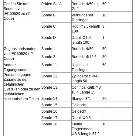
Greifen Sie auf
Prüfen Sie A
Bereich: Φ50 mit
50
Sonden von
Griff
IEC60529 zu (IP-
Sonde B
Verbundener
10
Code)
Testfinger
Sonde C
Rod: Φ2.5-length
3
100
Sonde D
Draht: Φ1.0-
1
length 100
Gegenstandsonden
Sonde 1
Bereich: Φ50
50
von IEC60529 (IP-
Sonde 2
Bereich: Φ12.5
30
Code)
Andere
Sonde 11
Unjointed
50
Zugangssonden
Testfinger
Personen gegen
Sonde 12
Zylinderstift: Φ4-
Zugang zu den
length 50
gefährlichen
Sonde 13
Conincal-Stift: Φ3
Liveteilen oder zu den
zu 4 Länge 15
gefährlichen
Sonde 14
Stange: 3*1
20
mechanischen Teilen
Sonde 15
Gelöscht
Sonde 16
Gelöscht
Sonde 17
Draht: Φ0.5
Sonde 18
Kleine
10
Fingersonde:
Φ8.6-length 57,9