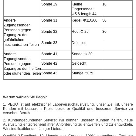
Sonde 19
Kleine
10
Fingersonde:
Φ5.6-length 44
Andere
Sonde 31
Kegel: Φ110/60
50
Zugangssonden
Personen gegen
Sonde 32
Rod: Φ 25
30
Zugang zu den
gefährlichen
Sonde 33
Delected
mechanischen Teilen
Andere
Sonde 41
Sonde: Φ 30
Zugangssonden
Sonde 42
Gelöscht
Personen gegen
Zugang zu den heißen
Sonde 43
Stange: 50*5
oder glühenden Teilen
Warum wählen Sie Pego?
1. PEGO ist auf elektrischer Laborversuchausrüstung, unser Ziel ist, unsere
Kunden mit besserem Preis, besserer Qualität und besserem Service zu
versehen Berufs.
2. Kundengebundener Service: Wir können unseren Kunden helfen, neue
Ausrüstung entsprechend ihrer Anforderung zu entwerfen und zu entwickeln.
Wir sind flexibler und fähiger Lieferant.