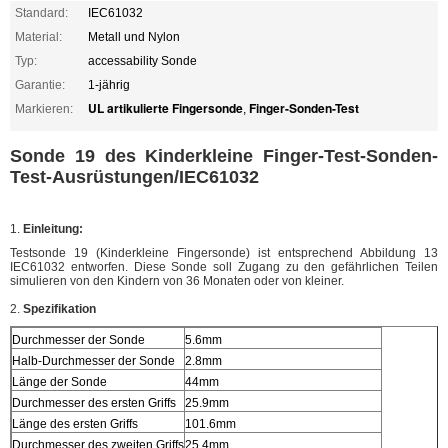
Standard:
IEC61032
Material:
Metall und Nylon
Typ:
accessability Sonde
Garantie:
1-jährig
UL artikulierte Fingersonde
Finger-Sonden-Test
Markieren:
,
Sonde 19 des Kinderkleine Finger-Test-Sonden-
Test-Ausrüstungen/IEC61032
1.
Einleitung:
Testsonde 19 (Kinderkleine Fingersonde) ist entsprechend Abbildung 13
IEC61032 entworfen. Diese Sonde soll Zugang zu den gefährlichen Teilen
simulieren von den Kindern von 36 Monaten oder von kleiner.
2.
Spezifikation
Durchmesser der Sonde
5.6mm
Halb-Durchmesser der Sonde
2.8mm
Länge der Sonde
44mm
Durchmesser des ersten Griffs
25.9mm
Länge des ersten Griffs
101.6mm
Durchmesser des zweiten Griffs
25.4mm