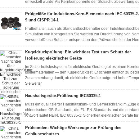
entwickelt wurde. Als Kernkomponente der Stoßschutzbewertung quant
Prüfgefäße für Induktions-Kern-Elemente nach IEC 60335-2-
9 und CISPR 14-1
Prüfbehälter, auch als Standardkochbehälter oder Induktionskochb
Simulation von Kochgeräten.Sie werden zur Durchführung von Norm
verwendetDiese Behälter entsprechen den Prüfvorschriften der Nor
Kugeldruckprüfung: Ein wichtiger Test zum Schutz der
Isolierung elektrischer Geräte
Im Sicherheitstestsystem für elektrische Geräte gibt es einen Kernte
Isoliermaterialien — den Kugeldrucktest. Er scheint einfach zu bedi
Zusammenhang damit, ob elektrische Geräte aufgrund hoher Tempe
Sie weiter
Haushaltsgeräte-Prüflösung IEC60335-1
Muss ein qualifizierter Haushaltskühl- und Gefrierschrank im Zuge 
chinesischen GB-Standards, die EU-EN-Standards und die nordame
Antwort lautet NEIN. IEC 60335-1: Sicherheit elektrischer Geräte f
Prüfsonden: Wichtige Werkzeuge zur Prüfung des
Gehäuseschutzes