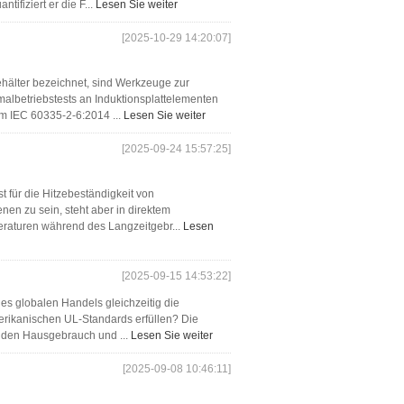
ifiziert er die F...
Lesen Sie weiter
[2025-10-29 14:20:07]
ehälter bezeichnet, sind Werkzeuge zur
albetriebstests an Induktionsplattelementen
m IEC 60335-2-6:2014 ...
Lesen Sie weiter
[2025-09-24 15:57:25]
st für die Hitzebeständigkeit von
enen zu sein, steht aber in direktem
raturen während des Langzeitgebr...
Lesen
[2025-09-15 14:53:22]
des globalen Handels gleichzeitig die
rikanischen UL-Standards erfüllen? Die
ür den Hausgebrauch und ...
Lesen Sie weiter
[2025-09-08 10:46:11]