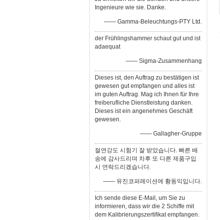
Ingenieure wie sie. Danke.
—— Gamma-Beleuchtungs-PTY Ltd.
der Frühlingshammer schaut gut und ist
adaequat
—— Sigma-Zusammenhang
Dieses ist, den Auftrag zu bestätigen ist
gewesen gut empfangen und alles ist
im guten Auftrag. Mag ich Ihnen für Ihre
freiberufliche Dienstleistung danken.
Dieses ist ein angenehmes Geschäft
gewesen.
—— Gallagher-Gruppe
절연강도 시험기 잘 받았습니다. 빠른 배
송에 감사드리며 차후 또 다른 제품구입
시 연락드리겠습니다.
—— 유진코퍼레이션에 황동익입니다.
Ich sende diese E-Mail, um Sie zu
informieren, dass wir die 2 Schiffe mit
dem Kalibrierungszertifikat empfangen.