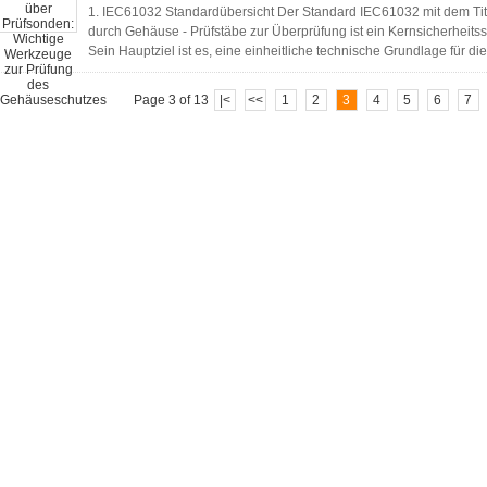
1. IEC61032 Standardübersicht Der Standard IEC61032 mit dem Tit
durch Gehäuse - Prüfstäbe zur Überprüfung ist ein Kernsicherheitss
Sein Hauptziel ist es, eine einheitliche technische Grundlage für die
Page 3 of 13
|<
<<
1
2
3
4
5
6
7