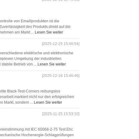
ontrolle von Emaillprodukten ist die
 Zuverlässigkeit des Produkts.direkt auf die
rnehmen am Markt ...
Lesen Sie weiter
[2025-12-25 15:46:54]
 verschiedene elektrische und elektronische
 komplexen Umgebung der industriellen
stabile Betrieb von ...
Lesen Sie weiter
[2025-12-16 15:46:46]
llte Black-Test-Corners reibungslos
enarbeit markiert nicht nur den erfolgreichen
en Markt, sondern ...
Lesen Sie weiter
[2025-11-25 15:53:10]
Übereinstimmung mit IEC 60068-2-75 Test Ehc
ür mechanische Hochenergie-Schlagprüfungen