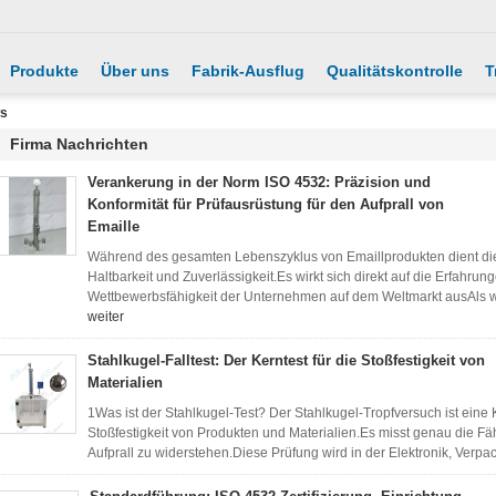
Produkte
Über uns
Fabrik-Ausflug
Qualitätskontrolle
T
s
Firma Nachrichten
Verankerung in der Norm ISO 4532: Präzision und
Konformität für Prüfausrüstung für den Aufprall von
Emaille
Während des gesamten Lebenszyklus von Emaillprodukten dient die St
Haltbarkeit und Zuverlässigkeit.Es wirkt sich direkt auf die Erfahru
Wettbewerbsfähigkeit der Unternehmen auf dem Weltmarkt ausAls welt
weiter
Stahlkugel-Falltest: Der Kerntest für die Stoßfestigkeit von
Materialien
1Was ist der Stahlkugel-Test? Der Stahlkugel-Tropfversuch ist ein
Stoßfestigkeit von Produkten und Materialien.Es misst genau die F
Aufprall zu widerstehen.Diese Prüfung wird in der Elektronik, Verpac