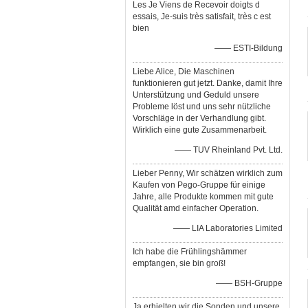
Les Je Viens de Recevoir doigts d
essais, Je-suis très satisfait, très c est
bien
—— ESTI-Bildung
Liebe Alice, Die Maschinen
funktionieren gut jetzt. Danke, damit Ihre
Unterstützung und Geduld unsere
Probleme löst und uns sehr nützliche
Vorschläge in der Verhandlung gibt.
Wirklich eine gute Zusammenarbeit.
—— TUV Rheinland Pvt. Ltd.
Lieber Penny, Wir schätzen wirklich zum
Kaufen von Pego-Gruppe für einige
Jahre, alle Produkte kommen mit gute
Qualität amd einfacher Operation.
—— LIA Laboratories Limited
Ich habe die Frühlingshämmer
empfangen, sie bin groß!
—— BSH-Gruppe
Ja erhielten wir die Sonden und unsere