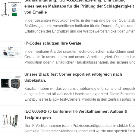
Standardführung: ISO 4532-Zertifizierung, Einrichtung
eines neuen Maßstabs für die Prüfung der Schlagfestigkeit
von Emaille
In der gesamten Produktionskette, in der F&E und bei der Qualitätsk
Stoßfestigkeit ein wesentlicher Indikator für die Dauerhaftigkeit und
Erfahrungen der Endnutzer und die Wettbewerbsfähigkeit der Unte
IP-Codes schützen Ihre Geräte
In der heutigen Ära der rasanten technologischen Entwicklung sind
Geräte tief in unser Leben und unsere Arbeit integriert. Ob in der
Produktion oder in alltäglichen Haushaltsszenarien, der sichere und 
Unsere Black Test Corner exportiert erfolgreich nach
Usbekistan.
Kürzlich haben wir das von uns unabhängig erforschte und hergeste
ausgeliefert und offiziell nach Usbekistan exportiert. Diese Zusamm
Eintritt unserer Black-Test-Corners Produkte in den zentralasiatisch
IEC 60068-2-75 konformer IK-Vertikalhammer: Aufbau &
Testprinzipien
Der IK Vertikalhammer ist ein Präzisionsprüfgerät, das in strikter 
(vertikale Fallhammer-Methode) konstruiert wurde und speziell f