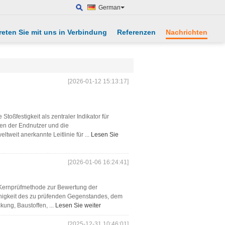
German
reten Sie mit uns in Verbindung
Referenzen
Nachrichten
[2026-01-12 15:13:17]
oßfestigkeit als zentraler Indikator für
ngen der Endnutzer und die
weit anerkannte Leitlinie für ...
Lesen Sie
[2026-01-06 16:24:41]
e Kernprüfmethode zur Bewertung der
ähigkeit des zu prüfenden Gegenstandes, dem
kung, Baustoffen, ...
Lesen Sie weiter
[2025-12-31 10:46:01]