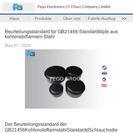
Pego Electronics (Yi Chun) Company Limited
Haus
Produkte
Über uns
Fabrik-Ausflug
>>
Beurteilungsstandard für GB21456-Standardtöpfe aus
kohlenstoffarmem Stahl
May 07, 2026
Der Beurteilungsstandard der
GB21456
Kohlenstoffarmstahl
Standard
d
Schlauch
s
die