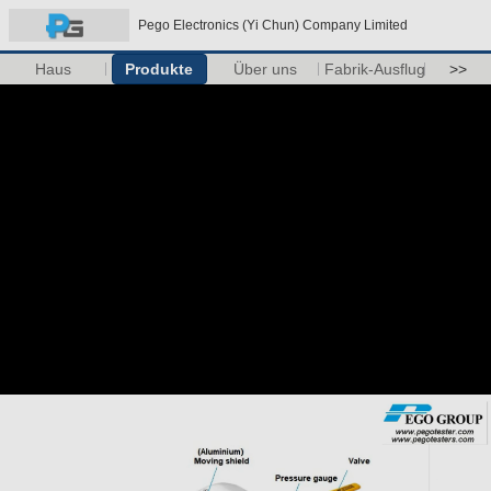
Pego Electronics (Yi Chun) Company Limited
Haus
Produkte
Über uns
Fabrik-Ausflug
>>