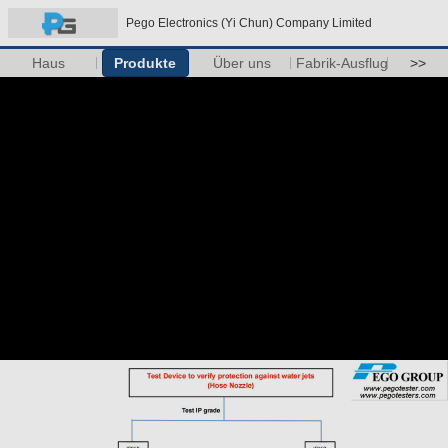
Pego Electronics (Yi Chun) Company Limited
Haus
Produkte
Über uns
Fabrik-Ausflug
>>